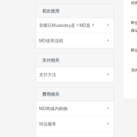
对
初次使用
即
音曜日Musicday是？MD是？
保
MD使用流程
即
支付相关
另
支付方法
费用相关
MD商城内购物
转运服务