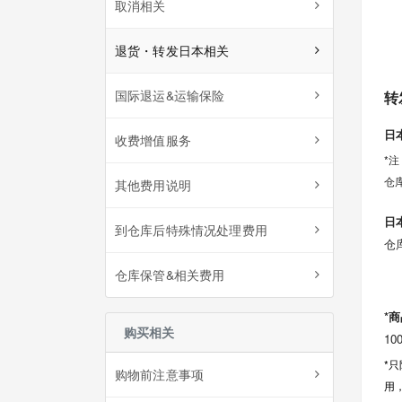
取消相关
退货・转发日本相关
国际退运&运输保险
转
日
收费增值服务
*
仓
其他费用说明
日
到仓库后特殊情况处理费用
仓
仓库保管&相关费用
*
购买相关
1
*
购物前注意事项
用