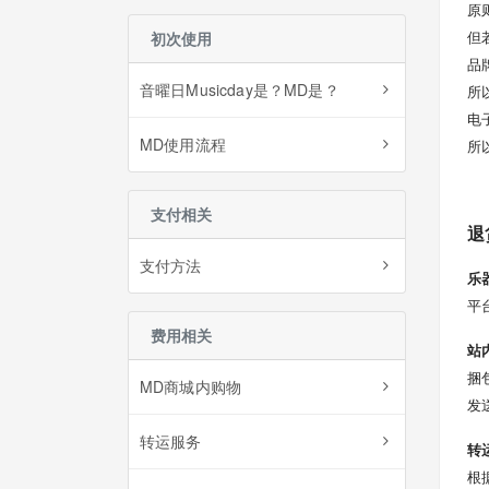
原
但
初次使用
品
音曜日Musicday是？MD是？
所
电
MD使用流程
所
支付相关
退
支付方法
乐
平
费用相关
站
捆
MD商城内购物
发
转运服务
转
根