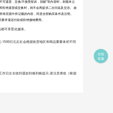
不可退货．交换/不接受投诉．回邮”等内容时，则视本公
而拒绝退货或交换时，则不会再提供二次问追及交涉。 故
家所有页面中所记载的内容，同意全部购买条件及注明。
司要求退还付款或拒绝缴纳费用。
品都可享受此服务。
-1500日元左右会根据收货地区和商品重量体积不同
在线
客服
工作日左右收到退款到账到账提示,请注意查收（根据