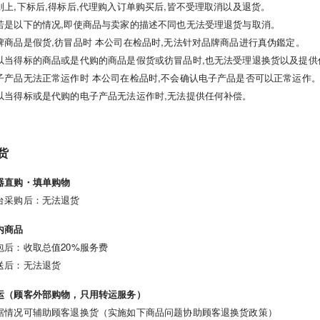
则上,下标后,得标后,代理购入订单购买后,皆不受理取消以及退货。
若是以下的情况,即使商品与卖家的描述不同也无法受理退货与取消。
牌商品是假货,彷冒品时 本公司在检品时,无法针对品牌商品进行真伪鑑定。
以当得标的商品或是代购的商品是假货或彷冒品时,也无法受理退换货以及提供
子产品无法正常运作时 本公司在检品时,不会确认电子产品是否可以正常运作
以当得标或是代购的电子产品无法运作时,无法提供任何补偿。
货
器直购・填单购物
台采购后：无法退货
内商品
包后：收取总值20%服务费
送后：无法退货
运（顾客外部购物，只用转运服务）
据情况可辅助顾客退换货（实施如下
商品问题协助顾客退换货政策
）