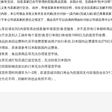
交换等交涉。 但若卖家已在可管理的页面(商品页面、自我介绍、交易条件等)中注明“
无义务与卖家进行交涉。 此外，即使卖家未有特别注明，但在交涉后卖家以见解不同
述内容，本公司视会员有义务并且在代购(支付付款一)及代标(完成入标)前已查看卖
非于本公司或卖家的责任之情况下，视会员不可以自身的理由向付款公司或信用卡公
入库后请在3日内请联系在线客服申请退货/换货服务，并不是所有订单都和商
由于涉及到人工操作每个退货/换货订单我们将收取1000日元的退货手续费。
商品的来回运费和代买手续费需要由用户自行承担,日本国内运费通常在270日元
所增加。具体请参考日本邮政国内运费表。
预售类，食品类商品等无法办理退货手续。
仓库完成打包完成已提交状态，无法转发日本国内
已经国际物流发出的订单无法办理退货手续
退货所需时间通常为1~2周，若退货成功我们将会为您退回支付款项您会在3个
付方式不同，到账时间也会有所不同）。