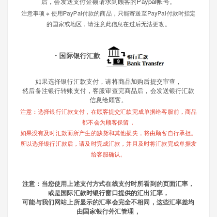
后，会发送支付金额请求到顾客的Paypal帐号。
注意事项 ※ 使用PayPal付款的商品，只能寄送至PayPal付款时指定
的国家或地区，请注意此信息在过后无法更改。
・国际银行汇款
如果选择银行汇款支付，
请将商品加购后提交审查，
然后备注银行转账支付，
客服审查完商品后，会发送银行汇款
信息给顾客。
注意：选择银行汇款支付，在顾客提交汇款完成单据给客服前，商品
都不会为顾客保留，
如果没有及时汇款而所产生的缺货和其他损失，将由顾客自行承担。
所以选择银行汇款后，请及时完成汇款，并且及时将汇款完成单据发
给客服确认。
注意：当您使用上述支付方式在线支付时所看到的页面汇率，
或是国际汇款时银行窗口提供的汇出汇率，
可能与我们网站上所显示的汇率会完全不相同，这些汇率差均
由国家银行外汇管理，