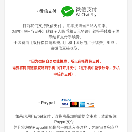
・微信支付
目前我们支持微信支付， 汇率按照当日站内汇率。
站内汇率=当日外汇牌价＋人民币和日元的银行转换手续费＋国
际结算支付手续费。
手续费由【银行接口清算费用】和【国际电汇手续费】组成，
由微信直接收取。
*因为微信自身功能性质，所以选择微信支付，
需要将网页链接复制到手机中打开并支付（在手机中登录账号，手机
中操作支付）。
・Paypal
如果想用Paypal支付，请将商品加购后提交审查，然后备注
Paypal支付，
并且将您的Paypal邮箱帐号一同填入备注栏，客服审查完商品