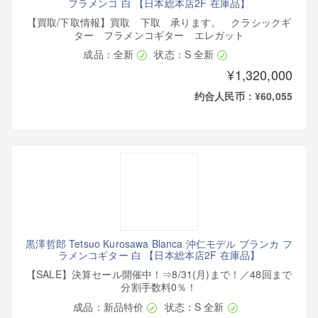
フラメンコ 白 【日本総本店2F 在庫品】
【買取/下取情報】買取 下取 承ります。 クラシックギ
ター フラメンコギター エレガット
成品：全新
状态：S 全新
¥1,320,000
约合人民币：¥60,055
黒澤哲郎 Tetsuo Kurosawa Blanca 沖仁モデル ブランカ フ
ラメンコギター 白 【日本総本店2F 在庫品】
【SALE】決算セール開催中！⇒8/31(月)まで！／48回まで
分割手数料0％！
成品：新品特价
状态：S 全新