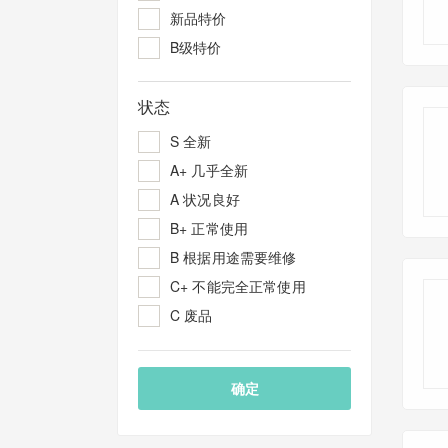
新品特价
B级特价
状态
S 全新
A+ 几乎全新
A 状况良好
B+ 正常使用
B 根据用途需要维修
C+ 不能完全正常使用
C 废品
确定