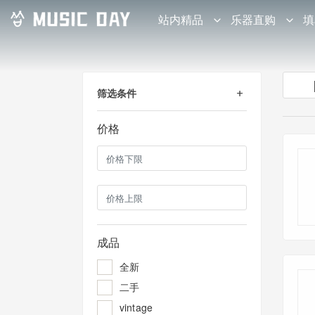
站内精品
乐器直购
填
筛选条件
价格
成品
全新
二手
vintage