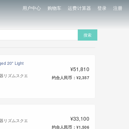
用户中心
购物车
运费计算器
登录
注册
搜索
d 20" Light
¥51,810
(三木楽器リズムスクエ
约合人民币：¥2,357
¥33,100
(三木楽器リズムスクエ
约合人民币：¥1,506