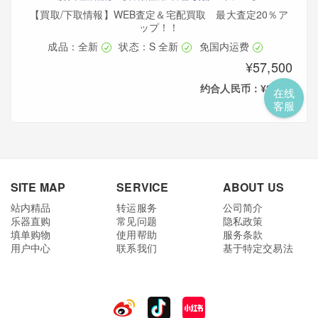
【買取/下取情報】WEB査定＆宅配買取 最大査定20％ア
ップ！！
成品：全新
状态：S 全新
免国内运费
¥57,500
约合人民币：¥2,616
在线
客服
SITE MAP
SERVICE
ABOUT US
站内精品
转运服务
公司简介
乐器直购
常见问题
隐私政策
填单购物
使用帮助
服务条款
用户中心
联系我们
基于特定交易法