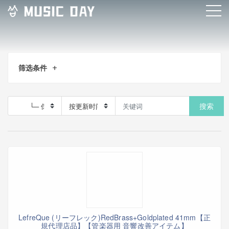
筛选条件
搜索
LefreQue (リーフレック)RedBrass+Goldplated 41mm【正
規代理店品】【管楽器用 音響改善アイテム】