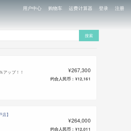
用户中心
购物车
运费计算器
登录
注册
搜索
¥267,300
0％アップ！！
约合人民币：¥12,161
松戸店】
¥264,000
约合人民币：¥12,011