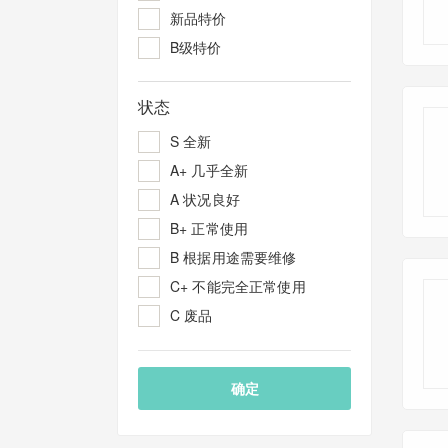
新品特价
B级特价
状态
S 全新
A+ 几乎全新
A 状况良好
B+ 正常使用
B 根据用途需要维修
C+ 不能完全正常使用
C 废品
确定