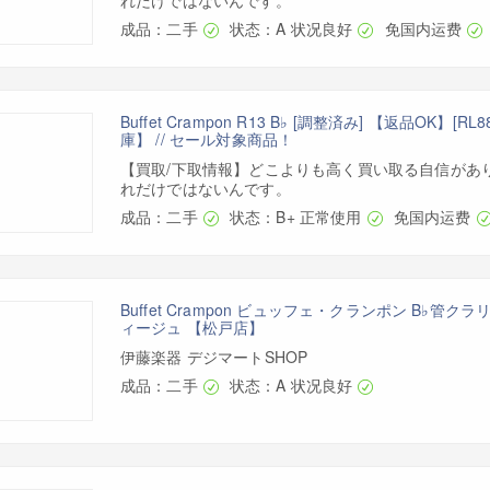
れだけではないんです。
成品：二手
状态：A 状况良好
免国内运费
Buffet Crampon R13 B♭ [調整済み] 【返品OK】[R
庫】 // セール対象商品！
【買取/下取情報】どこよりも高く買い取る自信があ
れだけではないんです。
成品：二手
状态：B+ 正常使用
免国内运费
Buffet Crampon ビュッフェ・クランポン B♭管ク
ィージュ 【松戸店】
伊藤楽器 デジマートSHOP
成品：二手
状态：A 状况良好