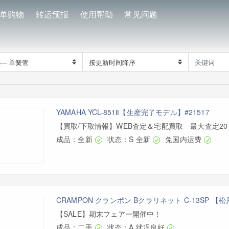
单购物
转运预报
使用帮助
常见问题
YAMAHA YCL-851Ⅱ【生産完了モデル】#21517
【買取/下取情報】WEB査定＆宅配買取 最大査定2
成品：全新
状态：S 全新
免国内运费
CRAMPON クランポン Bクラリネット C-13SP 【
【SALE】期末フェアー開催中！
成品：二手
状态：A 状况良好