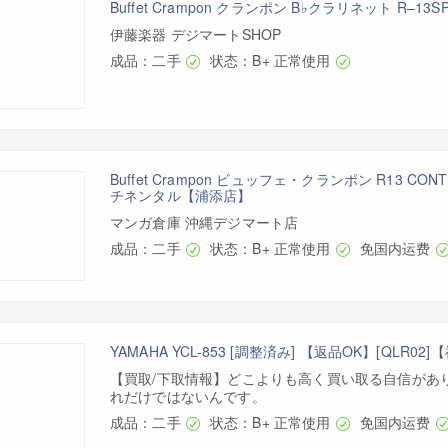
Buffet Crampon クランポン B♭クラリネット R–13
伊藤楽器 デジマートSHOP
成品：二手
状态：B+ 正常使用
Buffet Crampon ビュッフェ・クランポン R13 CONT
チネンタル【浦添店】
マンガ倉庫 沖縄デジマート店
成品：二手
状态：B+ 正常使用
免国内运费
YAMAHA YCL-853 [調整済み] 【返品OK】[QLR0
【買取/下取情報】どこよりも高く買い取る自信があ
れだけではないんです。
成品：二手
状态：B+ 正常使用
免国内运费