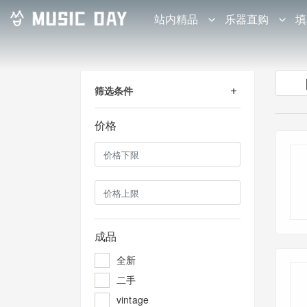
站内精品
乐器直购
填
筛选条件
价格
成品
全新
二手
vintage