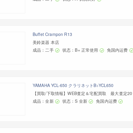
Buffet Crampon R13
美鈴楽器 本店
成品：二手
状态：B+ 正常使用
免国内运费
YAMAHA YCL-650 クラリネットB♭YCL650
【買取/下取情報】WEB査定＆宅配買取 最大査定2
成品：全新
状态：S 全新
免国内运费