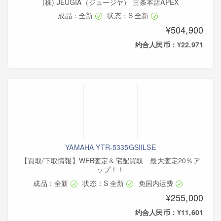
(株) JEUGIA（ジュージヤ） 三条本店APEX
成品：全新
状态：S 全新
¥504,900
约合人民币：¥22,971
YAMAHA YTR-5335GSIILSE
【買取/下取情報】WEB査定＆宅配買取 最大査定20％ア
ップ！！
成品：全新
状态：S 全新
免国内运费
¥255,000
约合人民币：¥11,601