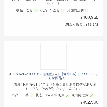
ップ！！
成品：全新
状态：S 全新
免国内运费
¥400,950
约合人民币：¥18,242
Julius Keilwerth SX90 [調整済み] 【返品OK】[TK140] // セ
ール対象商品！
【買取/下取情報】どこよりも高く買い取る自信がありま
す！でも、それだけではないんです。
成品：二手
状态：B+ 正常使用
免国内运费
¥432,960