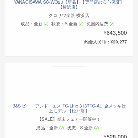
YANAGISAWA SC-WO20【新品】【専門店の安心保証】
【横浜店】
クロサワ楽器 横浜店
成品：全新
状态：S 全新
免国内运费
¥643,500
约合人民币：¥29,277
B&S ビー・アンド・エス TC-Line 3137TC-AU 金メッキ仕
上モデル 【松戸店】
【SALE】期末フェアー開催中！
成品：全新
状态：S 全新
¥528,000