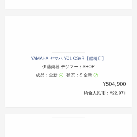
YAMAHA ヤマハ YCL-CSVR【船橋店】
伊藤楽器 デジマートSHOP
成品：全新
状态：S 全新
¥504,900
约合人民币：¥22,971