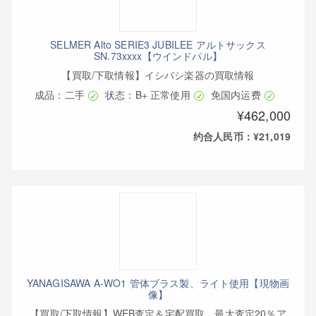
SELMER Alto SERIE3 JUBILEE アルトサックス
SN.73xxxx【ウインドパル】
【買取/下取情報】イシバシ楽器の買取情報
成品：二手
状态：B+ 正常使用
免国内运费
¥462,000
约合人民币：¥21,019
YANAGISAWA A-WO1 管体ブラス製、ライト使用【現物画
像】
【買取/下取情報】WEB査定＆宅配買取 最大査定20％ア