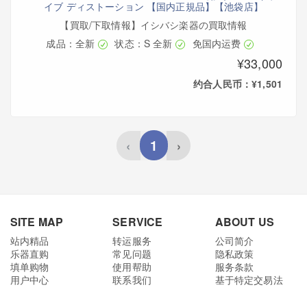
イブ ディストーション 【国内正規品】【池袋店】
【買取/下取情報】イシバシ楽器の買取情報
成品：全新
状态：S 全新
免国内运费
¥33,000
约合人民币：¥1,501
1
‹
›
SITE MAP
SERVICE
ABOUT US
站内精品
转运服务
公司简介
乐器直购
常见问题
隐私政策
填单购物
使用帮助
服务条款
用户中心
联系我们
基于特定交易法