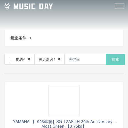
筛选条件
搜索
YAMAHA 【1996年製】SG-12AS LH 30th Anniversary -
Moss Green-【3.75kg】