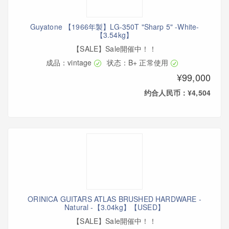
Guyatone 【1966年製】LG-350T "Sharp 5" -White-
【3.54kg】
【SALE】Sale開催中！！
成品：vintage
状态：B+ 正常使用
¥99,000
约合人民币：¥4,504
ORINICA GUITARS ATLAS BRUSHED HARDWARE -
Natural -【3.04kg】【USED】
【SALE】Sale開催中！！