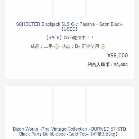
SCHECTER Blackjack SLS C-7 Passive - Satin Black-
【USED】
【SALE】Sale開催中！！
成品：二手
状态：B+ 正常使用
¥99,000
约合人民币：¥4,504
Bizen Works ~The Vintage Collection~ BURNED 57 STD
Black Parts Bumblebee -Gold Top-【軽量3.83kg】