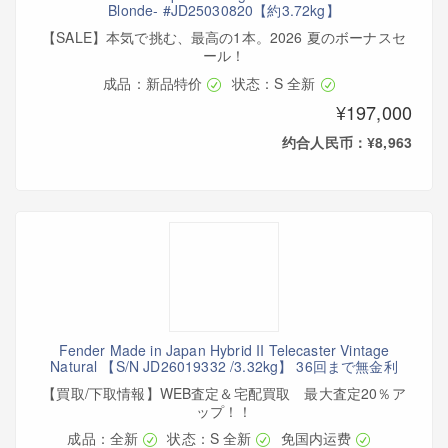
Blonde- #JD25030820【約3.72kg】
【SALE】本気で挑む、最高の1本。2026 夏のボーナスセ
ール！
成品：新品特价
状态：S 全新
¥197,000
约合人民币：¥8,963
Fender Made in Japan Hybrid II Telecaster Vintage
Natural 【S/N JD26019332 /3.32kg】 36回まで無金利
【買取/下取情報】WEB査定＆宅配買取 最大査定20％ア
ップ！！
成品：全新
状态：S 全新
免国内运费