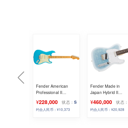
EAM-Miku-
Fender American
Fender Made in
Hatsune
Professional II
Japan Hybrid II
Stratocaster 美专二代
Telecaster 2024
状态：
¥
¥
228,000
460,000
状态：
S
状态
,000
SARY
Collection Larimar
S
约合人民币：¥10,373
约合人民币：¥20,928
dition- 现货
¥85,078