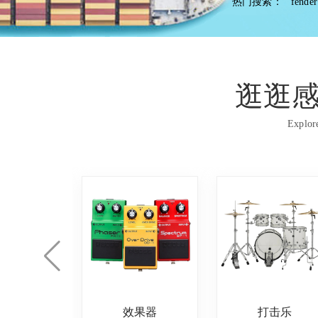
热门搜索：
fender
逛逛
Explore
典吉他
效果器
打击乐