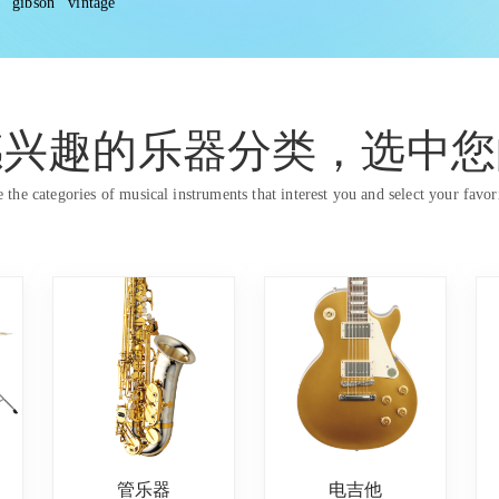
gibson
vintage
感兴趣的乐器分类，选中您
 the categories of musical instruments that interest you and select your favor
管乐器
电吉他