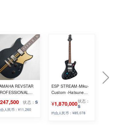
AMAHA REVSTAR
ESP STREAM-Miku-
Fender Ame
ROFESSIONAL
Custom -Hatsune
Professional
SP20X RBC
Miku 15th
Stratocas
¥
状态：
¥
247,500
228,000
状态：
S
¥
1,870,000
ANNIVERSARY
S
合人民币：¥11,260
约合人民币：¥1
Limited Edition- 现货
约合人民币：¥85,078