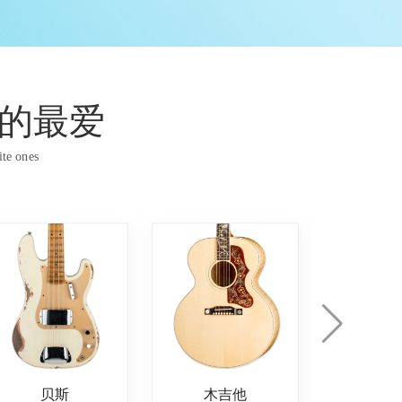
的最爱
ite ones
贝斯
木吉他
古典