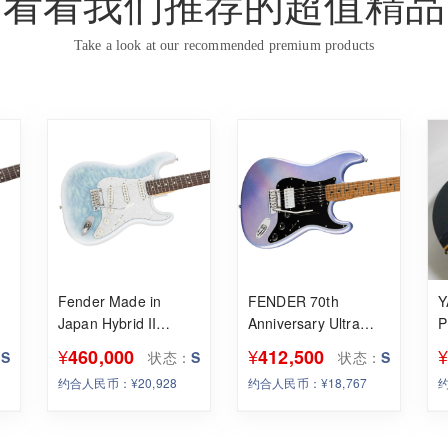
看看我们推荐的超值精品
Take a look at our recommended premium products
Fender Made in
FENDER 70th
Y
Japan Hybrid II
Anniversary Ultra
P
Larimar 2024
Stratocaster HSS
R
¥
¥
460,000
412,500
：
S
状态：
S
状态：
S
Collection
Gloss Urethane
约合人民币：¥20,928
约合人民币：¥18,767
约